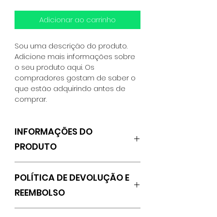
Adicionar ao carrinho
Sou uma descrição do produto. 
Adicione mais informações sobre 
o seu produto aqui. Os 
compradores gostam de saber o 
que estão adquirindo antes de 
comprar.
INFORMAÇÕES DO
PRODUTO
Estes são os detalhes do produto. 
POLÍTICA DE DEVOLUÇÃO E
Use este espaço para adicionar 
informações, como cor, tamanho, 
REEMBOLSO
material, instruções e mais. Este 
também é um ótimo lugar para 
Sou uma Política de Devolução e 