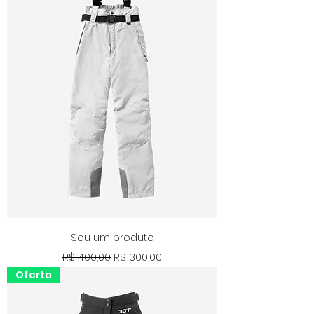
Sou um produto
Preço normal
Preço promocional
R$ 400,00
R$ 300,00
Oferta