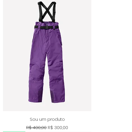
Sou um produto
Preço normal
Preço promocional
R$ 400,00
R$ 300,00