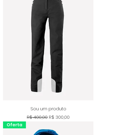
Sou um produto
Preço normal
Preço promocional
R$ 400,00
R$ 300,00
Oferta