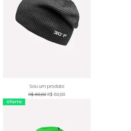
Sou um produto
Preço normal
Preço promocional
R$ 80,00
R$ 60,00
Oferta