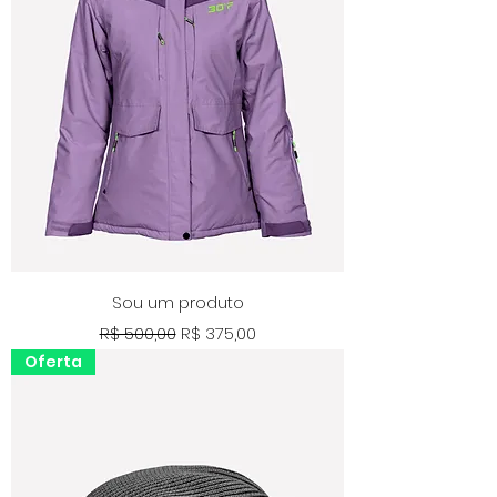
Sou um produto
Preço normal
Preço promocional
R$ 500,00
R$ 375,00
Oferta