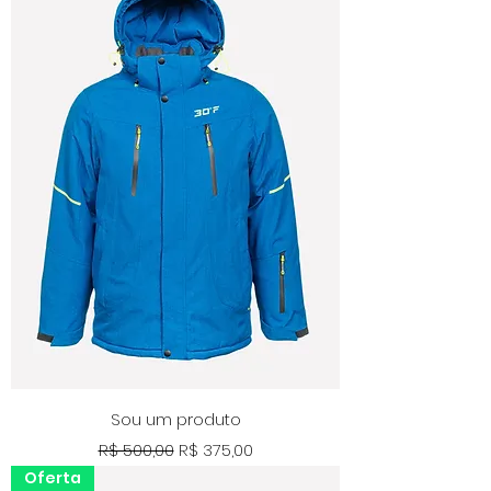
Sou um produto
Preço normal
Preço promocional
R$ 500,00
R$ 375,00
Oferta