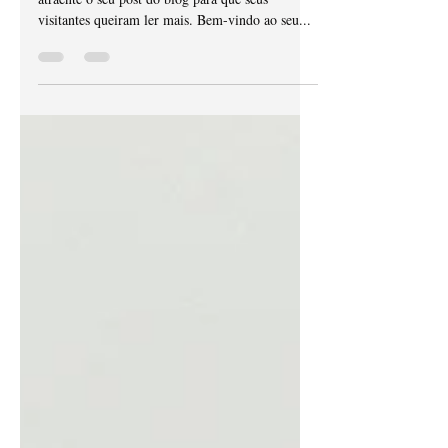
Crie um subtítulo que resuma de forma curta e
atraente o seu post do blog para que seus
visitantes queiram ler mais. Bem-vindo ao seu...