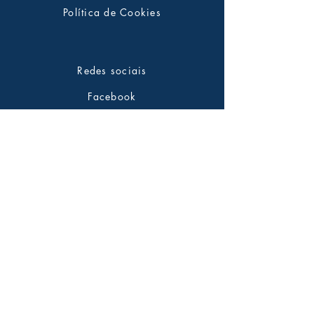
Política de Cookies
Redes sociais
Facebook
Twitter
Instagram
Pinterest
Saiba tudo em primeira mão
Assine nossa newsletter
Insira seu emai aqui*
*