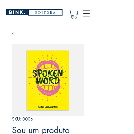
BINK.
E D I T O R A
SKU: 0006
Sou um produto