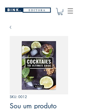
BINK.
E D I T O R A
SKU: 0012
Sou um produto