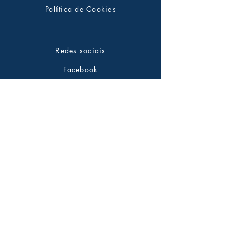
Política de Cookies
Redes sociais
Facebook
Twitter
Instagram
Pinterest
Saiba tudo em primeira mão
Assine nossa newsletter
Insira seu emai aqui*
*