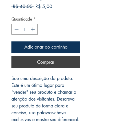
Preço
Preço
 R$ 40,00 
R$ 5,00
normal
promocional
Quantidade
*
Adicionar ao carrinho
Comprar
Sou uma descrição do produto. 
Este é um ótimo lugar para 
"vender" seu produto e chamar a 
atenção dos visitantes. Descreva 
seu produto de forma clara e 
concisa, use palavras-chave 
exclusivas e mostre seu diferencial.