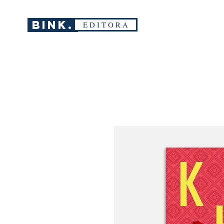
BINK.
E D I T O R A