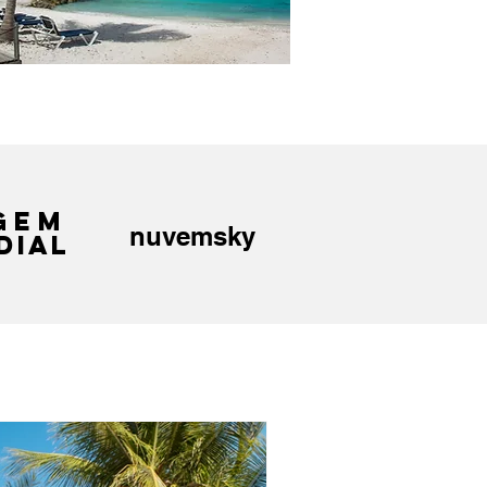
GEM
nuvemsky
DIAL