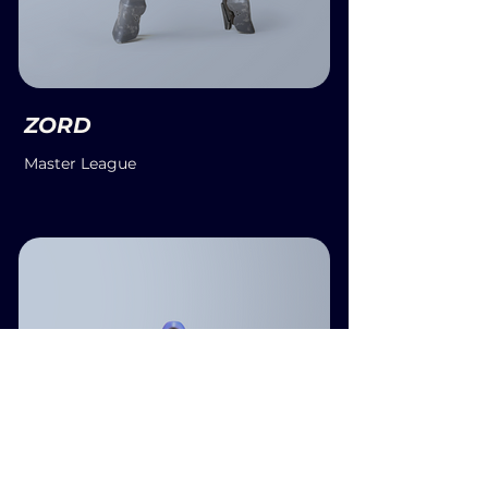
ZORD
Master League