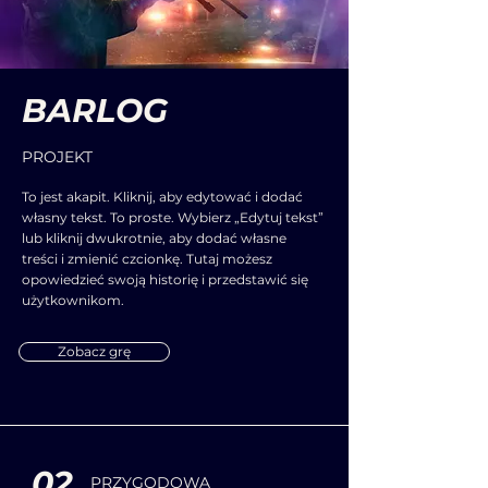
BARLOG
PROJEKT
To jest akapit. Kliknij, aby edytować i dodać
własny tekst. To proste. Wybierz „Edytuj tekst”
lub kliknij dwukrotnie, aby dodać własne
treści i zmienić czcionkę. Tutaj możesz
opowiedzieć swoją historię i przedstawić się
użytkownikom.
Zobacz grę
02
PRZYGODOWA