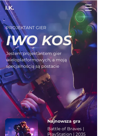
I.K.
PROJEKTANT GIER
IWO KOS
Jestem projektantem gier
wieloplatformowych, a moją
specjalnością są postacie
Najnowsza gra
Battle of Braves |
PlayStation | 2035