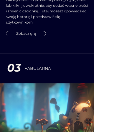
lub kliknij dwukrotnie, aby dodać własne treści
i zmienić czcionkę. Tutaj możesz opowiedzieć
swoją historię i przedstawić się
użytkownikom.
Zobacz grę
03
FABULARNA