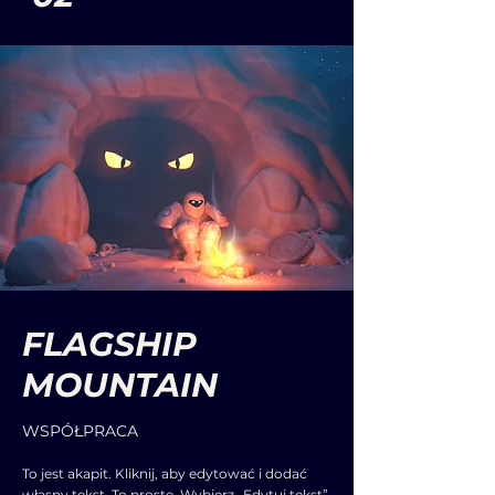
FLAGSHIP
MOUNTAIN
WSPÓŁPRACA
To jest akapit. Kliknij, aby edytować i dodać
własny tekst. To proste. Wybierz „Edytuj tekst”