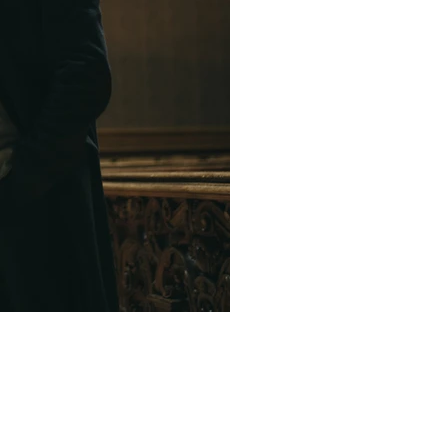
Oto tytuł obrazu.