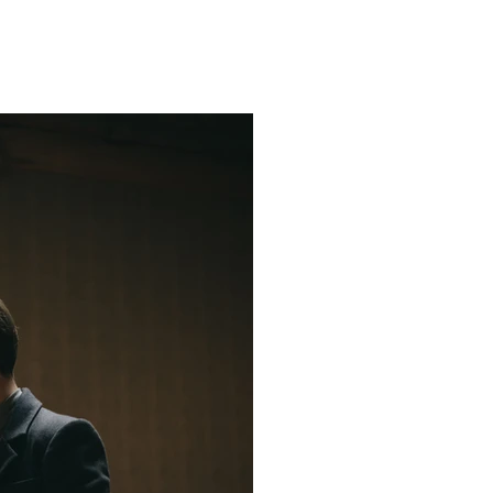
Oto tytuł obrazu.