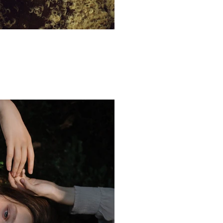
Oto tytuł obrazu.