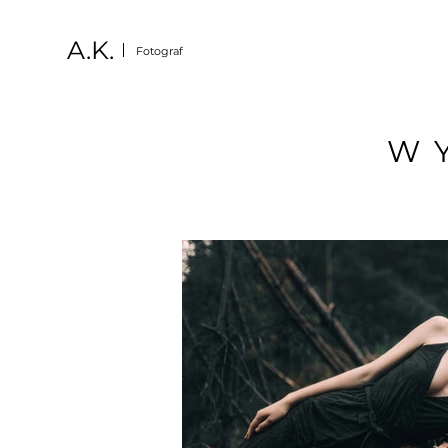
A.K.
Fotograf
W