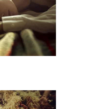
Oto tytuł obrazu.