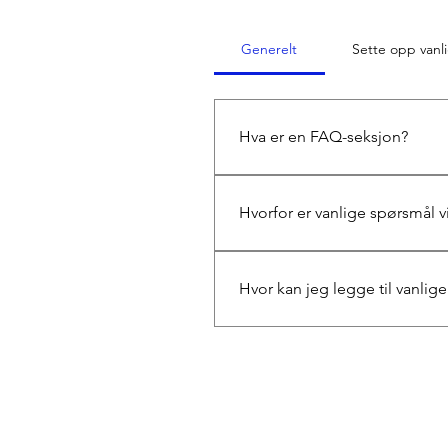
Generelt
Sette opp vanl
Hva er en FAQ-seksjon?
En FAQ-seksjon kan brukes til
åpningstidene deres?», eller 
Hvorfor er vanlige spørsmål v
Vanlige spørsmål er en fin m
skape en bedre navigasjonso
Hvor kan jeg legge til vanlig
Vanlige spørsmål kan legges t
har tilgang mens de er på far