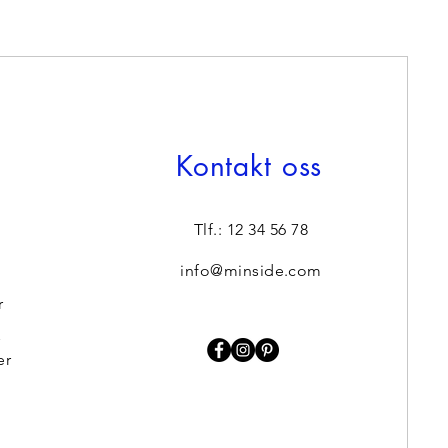
Kontakt oss
Tlf.: 12 34 56 78
info@minside.com
r
r
er