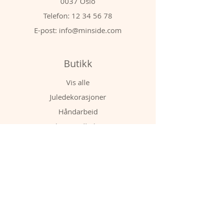
0037 Oslo
Telefon:
12 34 56 78
E-post:
info@minside.com
Butikk
Vis alle
Juledekorasjoner
Håndarbeid
Klær og tilbehør
Barn
Policy
Frakt og retur
Butikkpolicy