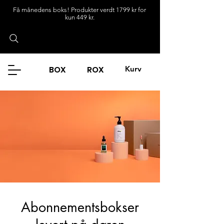
Få månedens boks! Produkter verdt 1799 kr for
kun 449 kr.
BOX
ROX
Kurv
Logg inn
Abonnementsbokser