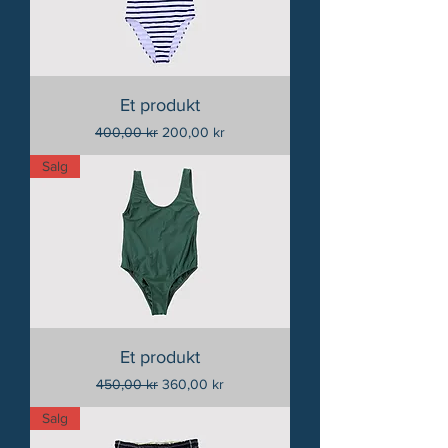
Et produkt
Vanlig pris
Salgspris
400,00 kr
200,00 kr
Salg
Et produkt
Vanlig pris
Salgspris
450,00 kr
360,00 kr
Salg