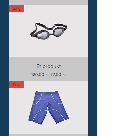
Salg
Et produkt
Vanlig pris
Salgspris
120,00 kr
72,00 kr
Salg