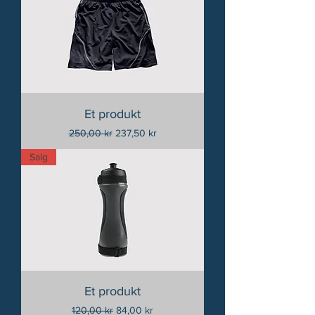
Et produkt
Vanlig pris
Salgspris
250,00 kr
237,50 kr
Salg
Et produkt
Vanlig pris
Salgspris
120,00 kr
84,00 kr