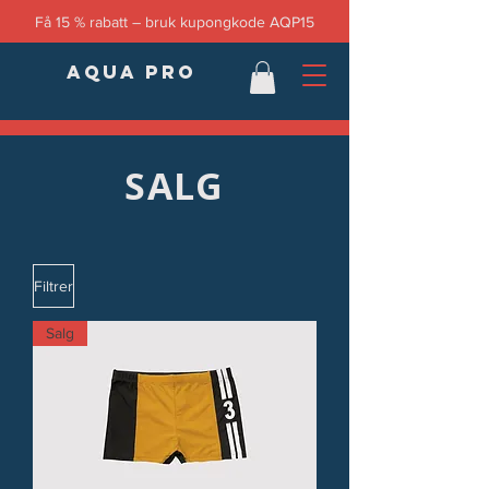
Få 15 % rabatt – bruk kupongkode AQP15
AQUA PRO
SALG
Filtrer
Salg