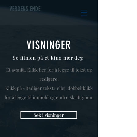
VERDENS ENDE
VISNINGER
Se filmen på et kino nær deg
Et avsnitt. Klikk her for å legge til tekst og
redigere.
Klikk på «Rediger tekst» eller dobbeltklikk
for å legge til innhold og endre skrifttypen.
Søk i visninger