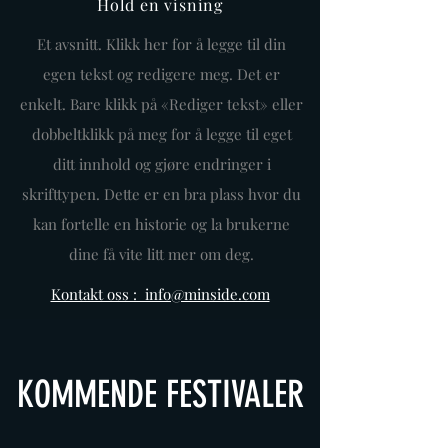
Hold en visning
Et avsnitt. Klikk her for å legge til din
egen tekst og redigere meg. Det er
enkelt. Bare klikk på «Rediger tekst» eller
dobbeltklikk på meg for å legge til eget
ditt innhold og gjøre endringer i
skrifttypen. Dette er en bra plass hvor du
kan fortelle en historie og la brukerne
dine få vite litt mer om deg.
Kontakt oss : info@minside.com
KOMMENDE FESTIVALER