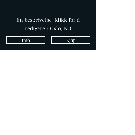
En beskrivelse. Klikk for å
redigere / Oslo, NO
Info
Kjøp
REPRESENTASJON
PR
Info@minside.com
12 34 56 78
Produsent