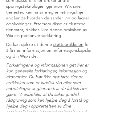
som plasserer eller bruker andre
sporingsteknologier gjennom Wix sine
tjenester, kan ha sine egne retningslinjer
angående hvordan de samler inn og lagrer
opplysninger. Ettersom disse er eksterne
tjenester, dekkes ikke denne praksisen av
Wix sin personvernerklæring.
Du kan sjekke ut denne
støtteartikkelen
for
å få mer informasjon om informasjonskapsler
og din Wix-side.
Forklaringene og informasjonen gitt her er
kun generelle forklaringer, informasjon og
eksempler. Du bør ikke oppfatte denne
artikkelen som et juridisk råd eller som
anbefalinger angående hva du faktisk bør
gjøre. Vi anbefaler at du søker juridisk
rådgivning som kan hjelpe deg å forstå og
hjelpe deg i opprettelsen av dine
retningslinjer for informasjonskapsler.eg å
forstå og hjelpe deg i opprettelsen av din
personvernerklæring.