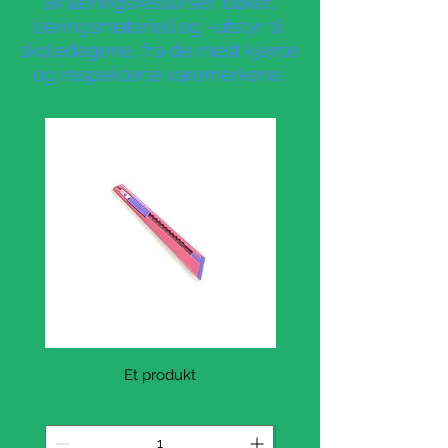
av læringsressurser, bøker,
læringsmateriell og -utstyr til
skoledagene, fra de mest kjente
og respekterte varemerkene.
Et produkt
Pris
29,99 kr