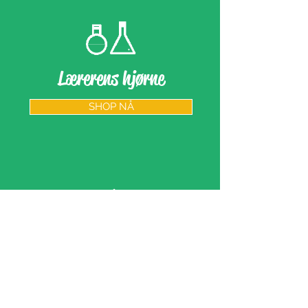
Lærerens hjørne
SHOP NÅ
Vi tar gjerne imot
Paypal og kredittkort