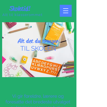
Skoletid!
Alt til klasserommet
Alt det du trenger
TIL SKOLEN
Vi gir foreldre, lærere og
foresatte det bredeste utvalget