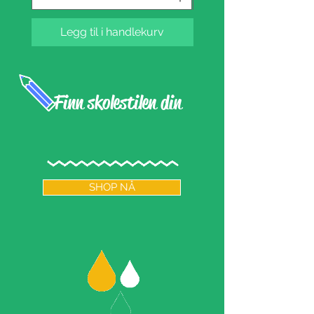
Legg til i handlekurv
Legg til i handlek
Finn skolestilen din
SHOP NÅ