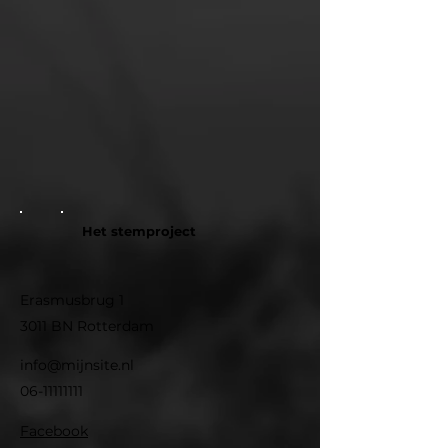
Het stemproject
Erasmusbrug 1
3011 BN Rotterdam
info@mijnsite.nl
06-11111111
Facebook