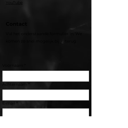
YouTube
Contact
Vul het onderstaande formulier in. We
komen zo snel mogelijk bij je terug
Voornaam
*
Achternaam
*
E-mail
*
Onderwerp