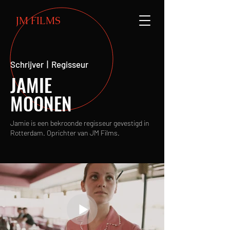
JM FILMS
Schrijver | Regisseur
JAMIE
MOONEN
Jamie is een bekroonde regisseur gevestigd in
Rotterdam. Oprichter van JM Films.