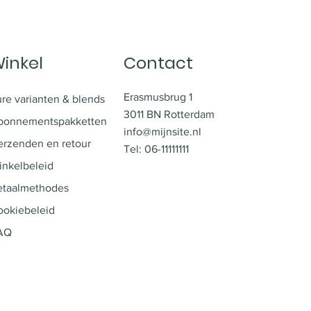
inkel
Contact
Erasmusbrug 1
re varianten & blends
3011 BN Rotterdam
bonnementspakketten
info@mijnsite.nl
erzenden en retour
Tel: 06-11111111
inkelbeleid
etaalmethodes
ookiebeleid
AQ