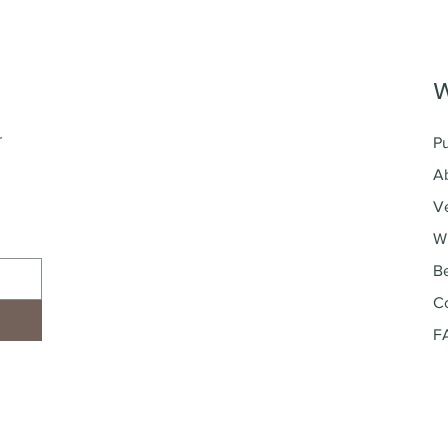
W
r
Pu
A
V
W
B
C
F