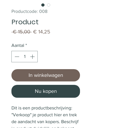
Productcode: 008
Product
Normale
Verkoopprijs
 € 15,00 
€ 14,25
prijs
Aantal
*
In winkelwagen
Nu kopen
Dit is een productbeschrijving: 
"Verkoop" je product hier en trek 
de aandacht van kopers. Beschrijf 