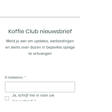
vertrouwen op te bouwen en 
en zekerheid opbouwen.
ervoor te zorgen dat je klanten 
met een gerust hart bij je kopen.
Koffie Club nieuwsbrief
Meld je aan om updates, aanbiedingen
en alerts over dozen in beperkte oplage
te ontvangen
E-mailadres:
*
Ja, schrijf me in voor uw 
nieuwsbrief.
*
Indienen