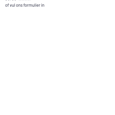
of vul ons formulier in
Voornaam
*
Achternaam
*
E-mail
*
Bericht
Indienen