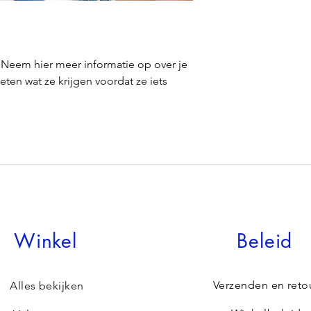
te bouwen en ervoor 
gerust hart bij je kop
: Neem hier meer informatie op over je 
ten wat ze krijgen voordat ze iets 
Winkel
Beleid
Verzenden en reto
Alles bekijken