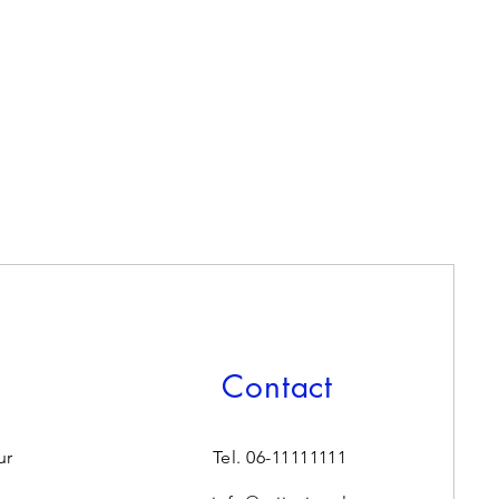
te zorgen dat je klanten met een 
en.
Contact
ur
Tel. 06-11111111