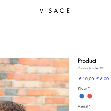
VISAGE
Product
Productcode: 010
Normale
V
 € 10,00 
€ 6,00
prijs
Kleur
*
Aantal
*