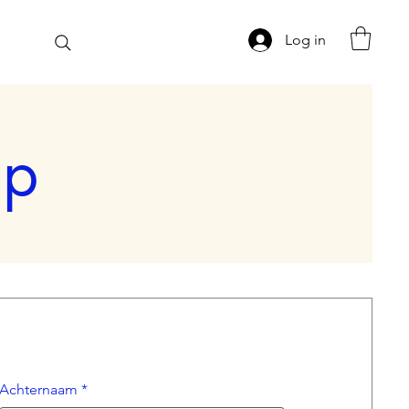
Log in
op
Achternaam
*