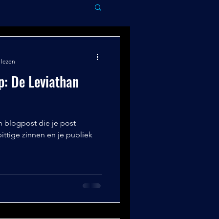
 lezen
p: De Leviathan
n blogpost die je post
ittige zinnen en je publiek
.