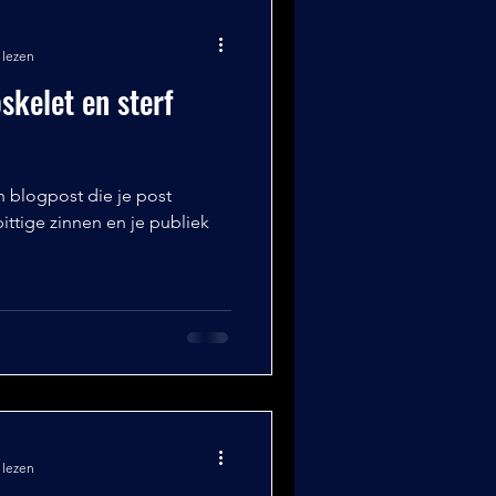
 lezen
skelet en sterf
n blogpost die je post
ittige zinnen en je publiek
.
 lezen