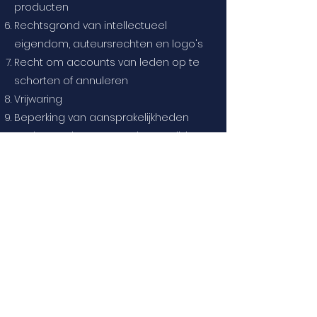
producten
Rechtsgrond van intellectueel
eigendom, auteursrechten en logo's
Recht om accounts van leden op te
schorten of annuleren
Vrijwaring
Beperking van aansprakelijkheden
Recht om de voorwaarden te wijzigen
en aan te passen
Voorkeur voor recht en
geschillenbeslechting
Contactgegevens
In dit
ondersteunende artikel
krijgt u
meer informatie over hoe u
algemene voorwaarden samenstelt.
De uitleg en informatie die hierin wordt
gegeven betreft echter alleen