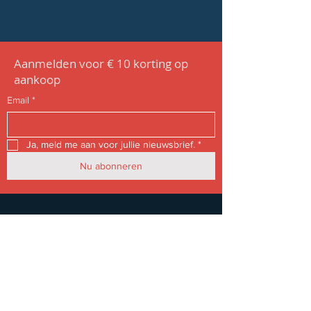
Aanmelden voor € 10 korting op
aankoop
Email
*
Ja, meld me aan voor jullie nieuwsbrief.
*
Nu abonneren
Shop
Vrouwen
Mannen
Accessoires
Uitverkoop