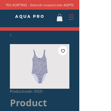
15% KORTING - Gebruik couponcode AQP15
AQUA PRO
Productcode: 0021
Product