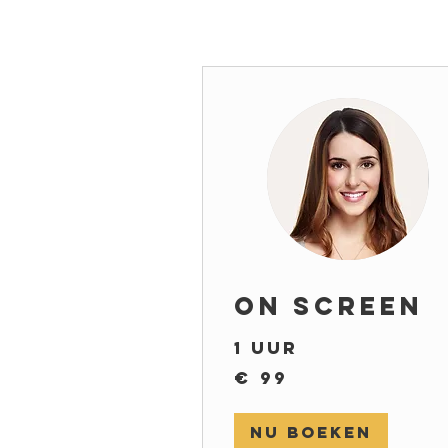
On Screen
1 uur
99
€ 99
euro
Nu boeken