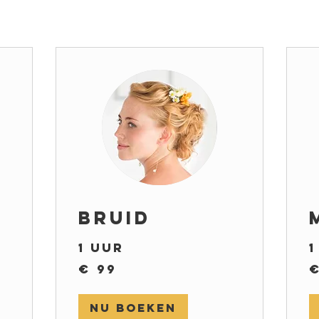
Bruid
1 uur
1
99
99
€ 99
€
euro
eu
Nu boeken