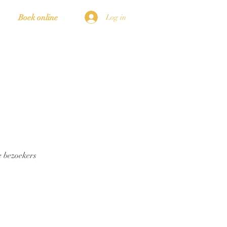
Log in
Boek online
N
e bezoekers