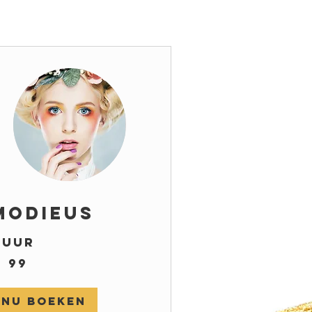
Modieus
 uur
 99
ro
Nu boeken