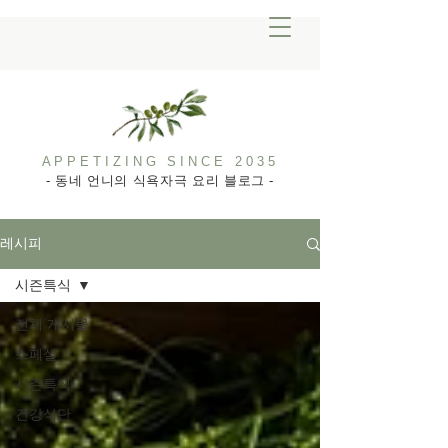
APPETIZING SINCE 2035
- 동네 언니의 식욕자극 요리 블로그 -
레시피
시즌특식
전체 게시물
스페셜
시즌특식
건강식단