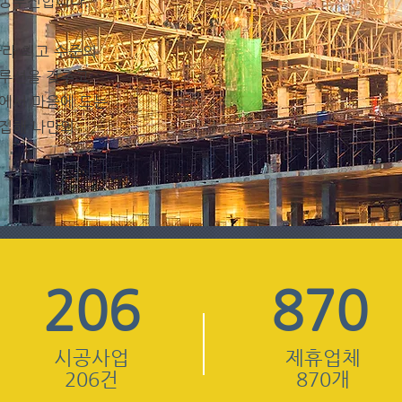
무궁무진합니다.
따라 최고 수준의
솔루션을 갖추고
에서 마음에 드는
편집해 나만의
206
870
시공사업
제휴업체
206건
870개