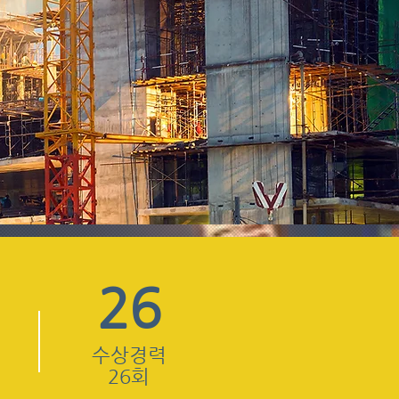
26
수상경력
26회