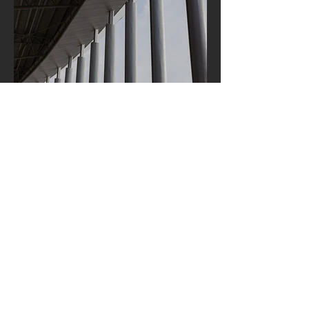
​문의 정보
전화
:
02-1234-5678
이메일
:
info@mysite.com
서울특별시 종로구
안국동 OO-OO, 110-240
© 2035 Proudly created with
Wix.com
​문의하기