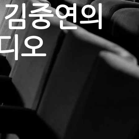
 김중연의
튜디오