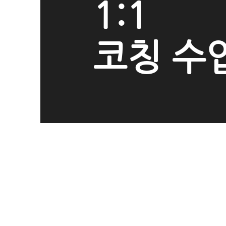
1:1
​코칭 수