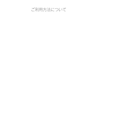
ご利用方法について
お支払い方法について
よくある質問
お問い合わせ
12-3456-7890
INFO@MYSITE.CO.JP
ニュースレター
メールアドレス登録