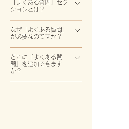
「よくある質問」セク
ションとは？
「よくある質問」セクションは
「配送料はいくらですか？」「営
なぜ「よくある質問」
業時間はいつですか？」や「どの
が必要なのですか？
ようにしてサービスを予約したら
「よくある質問」を追加すると、
いいですか？」など、あなたのビ
サイト訪問者があなたのビジネス
ジネスについてよく聞かれる質問
どこに「よくある質
に関する質問の答えをすばやく見
に回答を提供する場所として利用
問」を追加できます
つけることができるため、サイト
できます。
か？
でのユーザー体験の向上に繋がり
「よくある質問」はサイトや Wix
ます。
モバイルアプリのどのページにも
追加することができます。
A&R
お問い合わせ