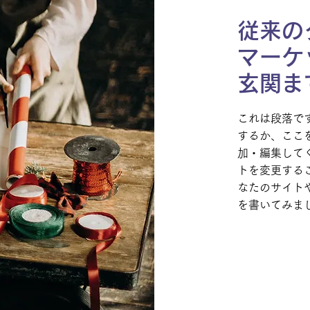
従来の
マーケ
玄関ま
これは段落で
するか、ここ
加・編集して
トを変更する
なたのサイト
を書いてみま