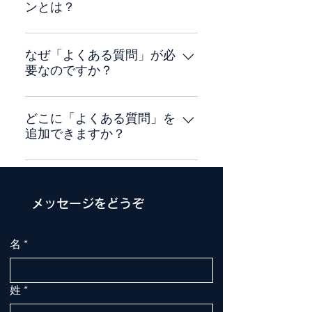
ンとは？
「よくある質問」セクションは
「配送料はいくらですか？」「営
なぜ「よくある質問」が必
要なのですか？
業時間はいつですか？」や「どの
ようにしてサービスを予約したら
「よくある質問」を追加すると、
いいですか？」など、あなたのビ
サイト訪問者があなたのビジネス
どこに「よくある質問」を
ジネスについてよく聞かれる質問
追加できますか？
に関する質問の答えをすばやく見
に回答を提供する場所として利用
つけることができるため、サイト
できます。
「よくある質問」はサイトや Wix
でのユーザー体験の向上に繋がり
モバイルアプリのどのページにも
ます。
追加することができます。
メッセージをどうぞ
名
*
姓
*