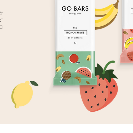
ク
て
コ