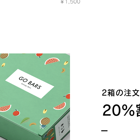
価格
￥1,500
2箱の注
20%