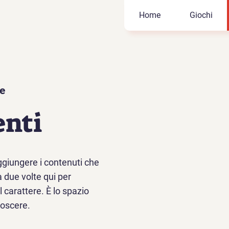
Home
Giochi
re
enti
ggiungere i contenuti che
ca due volte qui per
 carattere. È lo spazio
noscere.