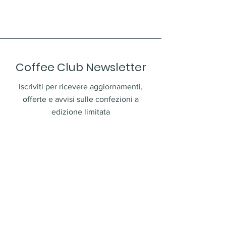
senza preoccupazioni.
l'ideale per conquistare la fiducia 
dei clienti e invogliarli a 
effettuare gli acquisti senza 
preoccupazioni.
Coffee Club Newsletter
Iscriviti per ricevere aggiornamenti,
offerte e avvisi sulle confezioni a
edizione limitata
Inserisci email
*
Sì, iscrivimi alla newsletter.
*
Inoltra