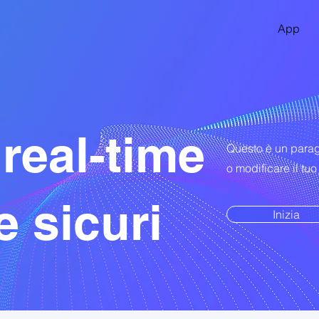
App
 real-time
Questo è un parag
o modificare il tuo
e sicuri
Inizia