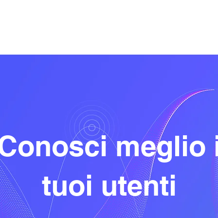
Conosci meglio 
tuoi utenti