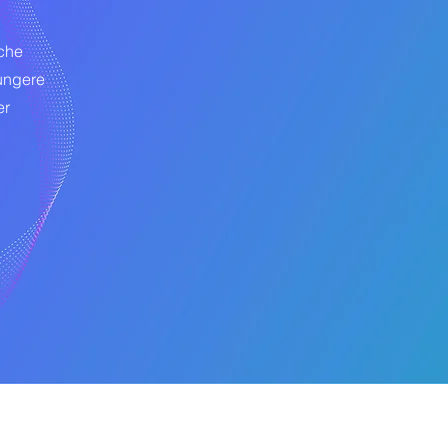
 che
iungere
er