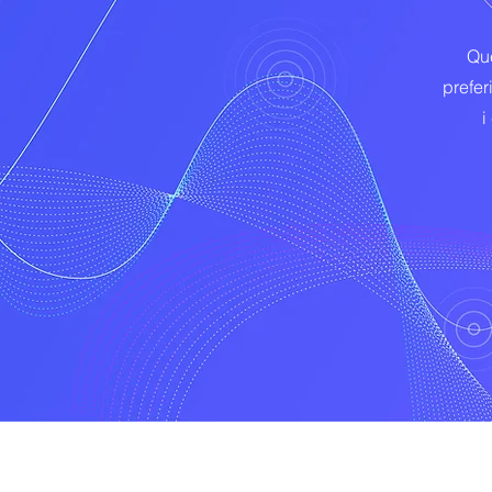
Que
prefer
i