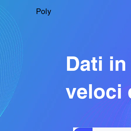
Poly
Dati in
veloci 