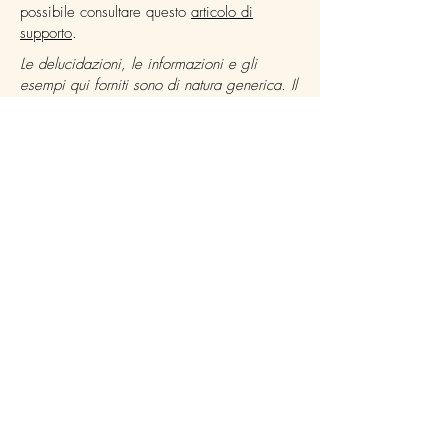
possibile consultare questo
articolo di
supporto
.
Le delucidazioni, le informazioni e gli
esempi qui forniti sono di natura generica. Il
presente articolo non costituisce un consulto
legale né una raccomandazione in merito
alle azioni che l’utente è tenuto a
intraprendere. Per ricevere informazioni
complete e assistenza nella creazione della
propria informativa sulla privacy si consiglia
di richiedere una consulenza legale.
DOMANDE?
CONTATTACI
TI ASPETTIAMO!
Condizioni generali
Informativa sui cookie
Informativa sulla privacy