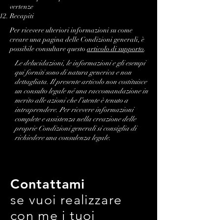
vertenze
Recapiti
Per ricevere ulteriori informazioni su come
creare una pagina delle Condizioni generali, è
possibile consultare questo
articolo di supporto
.
Le delucidazioni, le informazioni e gli esempi
qui forniti sono di natura generica e non
dettagliata. Il presente articolo non costituisce
un consulto legale né una raccomandazione in
merito alle azioni che l’utente è tenuto a
intraprendere. Per ricevere informazioni
complete e assistenza nella creazione delle
proprie Condizioni generali si consiglia di
richiedere una consulenza legale.
Contattami
se vuoi realizzare
con me i tuoi