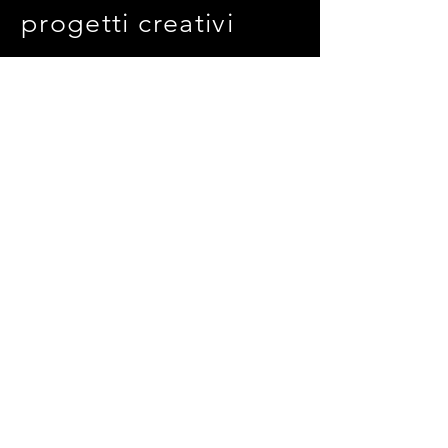
progetti creativi
info@ilmiosito.com |
243 456798
Iscriviti alla mailing list
Email
*
Sì, iscrivimi alla tua newsletter.
Iscriviti
Termini e condizioni