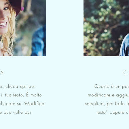
RA
C
: clicca qui per
Questo è un par
l tuo testo. È molto
modificare e aggiun
cliccare su “Modifica
semplice, per farlo 
e due volte qui.
testo” oppure c