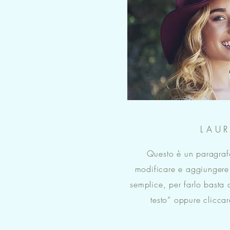
LAU
Questo è un paragrafo
modificare e aggiungere i
semplice, per farlo basta 
testo” oppure cliccar