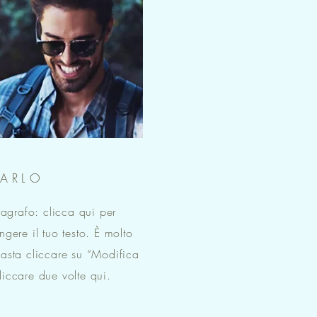
ARLO
agrafo: clicca qui per
gere il tuo testo. È molto
basta cliccare su “Modifica
liccare due volte qui.