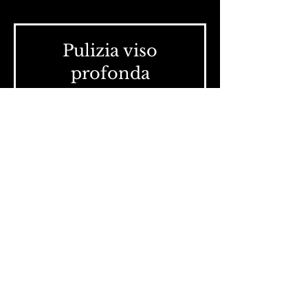
Pulizia viso
profonda
Questa è una descrizione, clicca qui e
aggiungi il testo.
1 ora 30 minuti
50
50 €
euro
Prenota