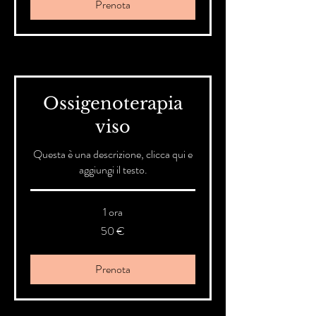
Prenota
Ossigenoterapia
viso
Questa è una descrizione, clicca qui e
aggiungi il testo.
1 ora
50
50 €
euro
Prenota