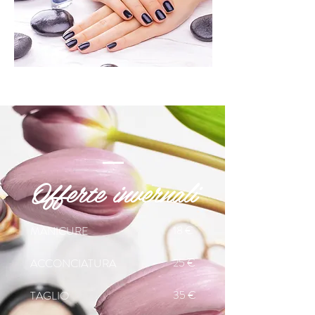
Offerte invernali
18 €
MANICURE
25 €
ACCONCIATURA
35 €
TAGLIO