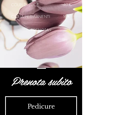
40 €
COLPI DI LUCE
16 €
CIGLIA PERMANENTI
PRENOTA >
Prenota subito
Pedicure