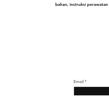
bahan, instruksi perawata
Pengiriman & Ret
Kebijakan Toko
Metode Pembaya
Bergabunglah ke mi
Email
*
Ya, saya ingin 