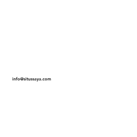
Pengiriman & Return
Kebijakan Toko
Metode Pembayaran
Kontak
Telp:
021-3867613
info@situssaya.com
Facebook
Instagram
Pinterest