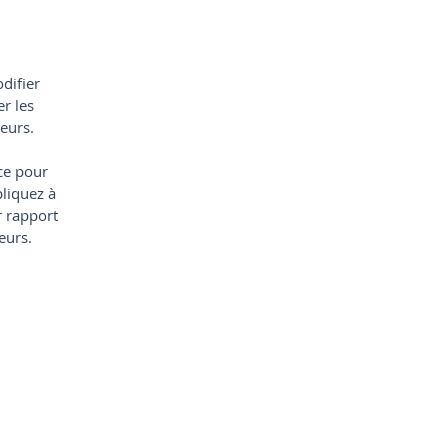
difier
r les
teurs.
ace pour
pliquez à
r rapport
eurs.