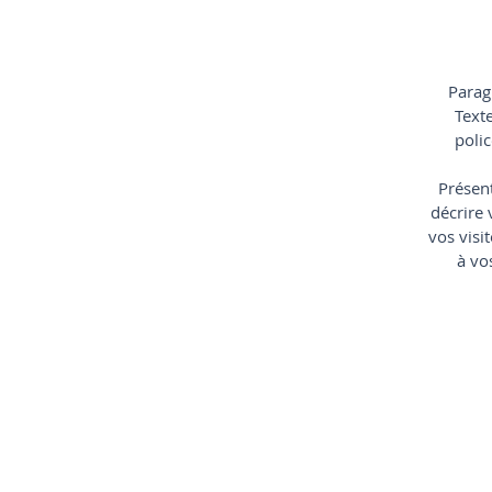
Parag
Texte
polic
Présent
décrire 
vos visi
à vo