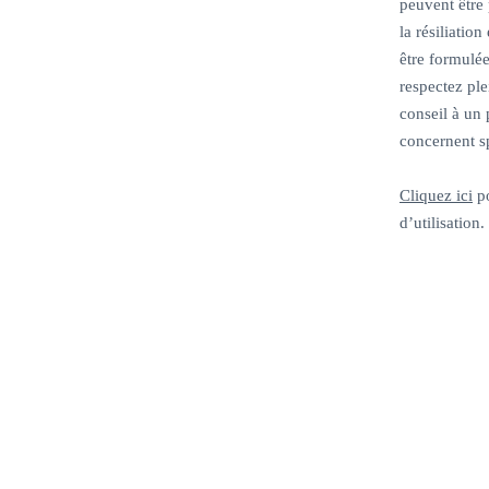
peuvent être 
la résiliation
être formulée
respectez pl
conseil à un
concernent s
Cliquez ici
po
d’utilisation.