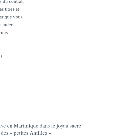
s du contrat,
s titres et
rer que vous
emander
vous
ns
uve en Martinique dans le joyau sacré
 des « petites Antilles ».