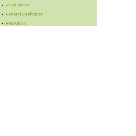
Acupuncture
Conseils Diététiques
Méditation
Traitement Fertilité
Massages
Sophrologie
Plus d'Infos
Mentions légales
Politique en matière de cookies
Politique de confidentialité
Conditions d'utilisation
© 2035 par Médecine Chinoise. Créé
avec
Wix.com