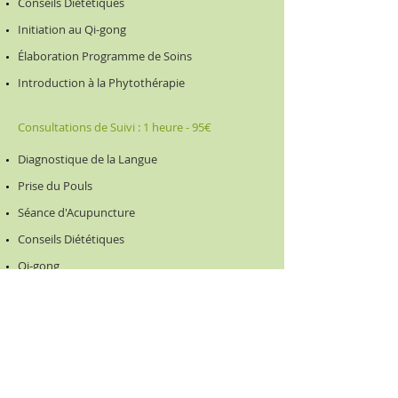
Conseils Diététiques
Initiation au Qi-gong
Élaboration Programme de Soins
Introduction à la Phytothérapie
Consultations de Suivi : 1 heure - 95
€
Diagnostique de la Langue
Prise du Pouls
Séance d'Acupuncture
Conseils Diététiques
Qi-gong
Témoignages
"Je suis un témoignage. Cliquez pour me
modifier et valoriser votre activité. Vos
clients peuvent ici partager leur