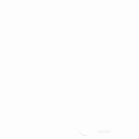
Appeler
T : 01 23 45 67 89