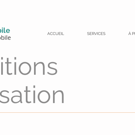
ile
ACCUEIL
SERVICES
À 
bile
itions
isation