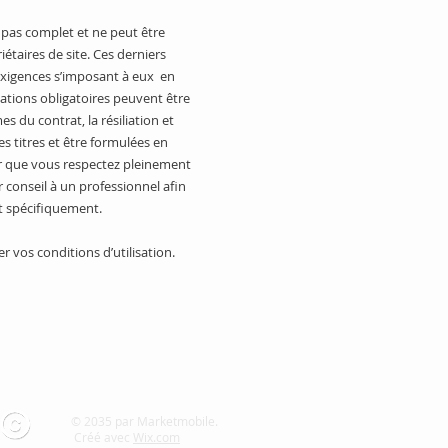
 pas complet et ne peut être
iétaires de site. Ces derniers
exigences s’imposant à eux en
mations obligatoires peuvent être
es du contrat, la résiliation et
es titres et être formulées en
er que vous respectez pleinement
conseil à un professionnel afin
t spécifiquement.
 vos conditions d’utilisation.
© 2035 par Marketmobile.
Créé avec
Wix.com